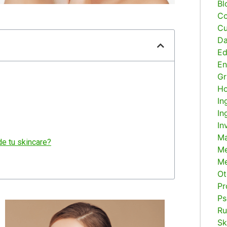
Bl
Co
Cu
Da
E
En
Gr
H
In
In
In
Ma
de tu skincare?
M
Me
Ot
Pr
Ps
Ru
Sk