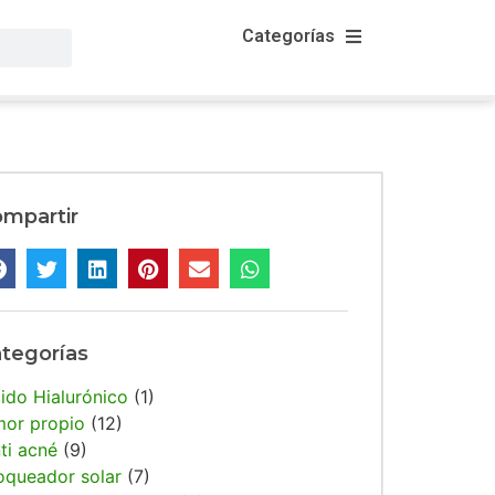
Categorías
mpartir
tegorías
ido Hialurónico
(1)
or propio
(12)
ti acné
(9)
oqueador solar
(7)