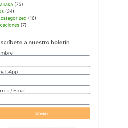
anaka
(75)
ps
(34)
categorized
(16)
caciones
(7)
scríbete a nuestro boletín
ombre
atsApp
rreo / Email
Enviar
ernative: