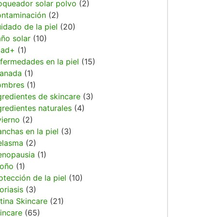
oqueador solar polvo
(2)
ntaminación
(2)
idado de la piel
(20)
ño solar
(10)
dad+
(1)
fermedades en la piel
(15)
anada
(1)
ombres
(1)
gredientes de skincare
(3)
gredientes naturales
(4)
vierno
(2)
nchas en la piel
(3)
elasma
(2)
nopausia
(1)
oño
(1)
otección de la piel
(10)
oriasis
(3)
tina Skincare
(21)
incare
(65)