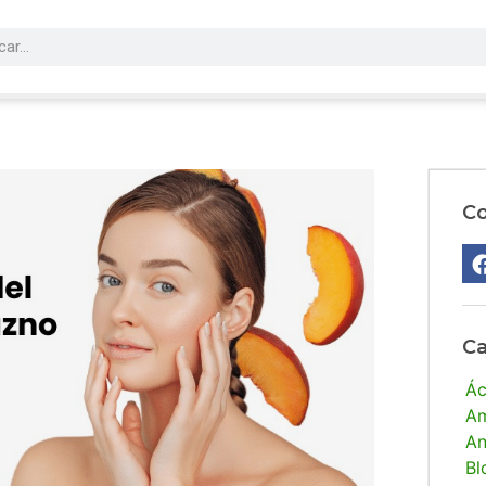
Co
Ca
Ác
Am
An
Bl