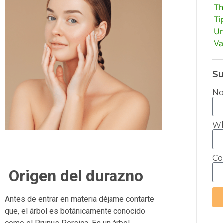
Th
Ti
Un
Va
Su
N
Wh
Co
Origen del durazno
Antes de entrar en materia déjame contarte
que, el árbol es botánicamente conocido
Alt
como el Prunus Persica. Es un árbol