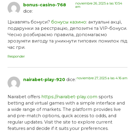
noviembre 26, 2025 a las 10:54
bonus-casino-768
am
dice:
Цікавлять бонуси?
бонусы казино
: актуальні акції,
подарунки за реєстрацію, депозитні та VIP-бонуси.
Чесно розбираємо правила, допомагаємо
зрозуміти вигоду та уникнути типових помилок під
час гри.
Responder
noviembre 27, 2025 a las 4:16 am
nairabet-play-920
dice:
Nairabet offers
https://nairabet-play.com
sports
betting and virtual games with a simple interface and
a wide range of markets. The platform provides live
and pre-match options, quick access to odds, and
regular updates. Visit the site to explore current
features and decide if it suits your preferences.