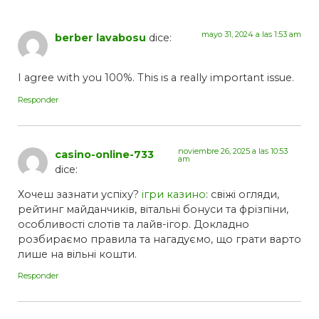
mayo 31, 2024 a las 1:53 am
berber lavabosu
dice:
I agree with you 100%. This is a really important issue.
Responder
noviembre 26, 2025 a las 10:53
casino-online-733
am
dice:
Хочеш зазнати успіху?
ігри казино
: свіжі огляди,
рейтинг майданчиків, вітальні бонуси та фрізпіни,
особливості слотів та лайв-ігор. Докладно
розбираємо правила та нагадуємо, що грати варто
лише на вільні кошти.
Responder