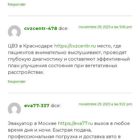
Responder
noviembre 29, 2025 a las 5:06 pm
cvzcentr-478
dice:
ЦВЗ в Краснодаре
https://cvzcentr.ru
место, где
пациентов внимательно выслушивают, проводят
глубокую диагностику и составляют эффективный
план улучшения состояния при вегетативных
расстройствах.
Responder
noviembre 29, 2025 a las 9:22 pm
eva77-337
dice:
Эвакуатор в Москве
https://eva77.ru
вызов в любое
время дня и ночи. Быстрая подача,
профессиональная погрузка и доставка авто в