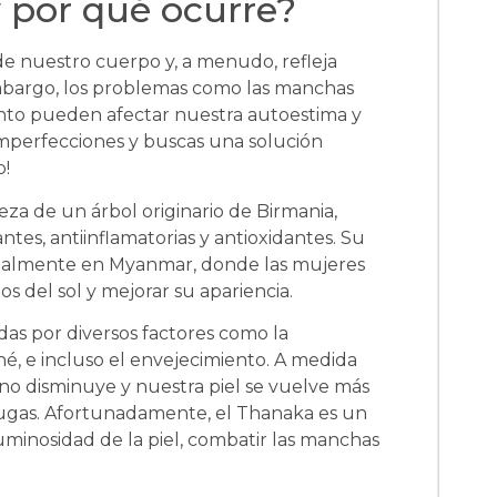
 por qué ocurre?
de nuestro cuerpo y, a menudo, refleja
embargo, los problemas como las manchas
iento pueden afectar nuestra autoestima y
s imperfecciones y buscas una solución
o!
za de un árbol originario de Birmania,
es, antiinflamatorias y antioxidantes. Su
ncipalmente en Myanmar, donde las mujeres
tos del sol y mejorar su apariencia.
as por diversos factores como la
né, e incluso el envejecimiento. A medida
o disminuye y nuestra piel se vuelve más
rrugas. Afortunadamente, el Thanaka es un
uminosidad de la piel, combatir las manchas