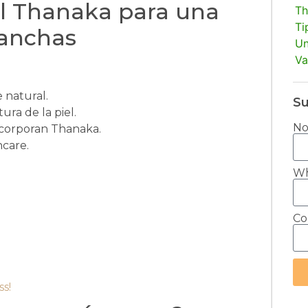
el Thanaka para una
Th
Ti
Manchas
Un
Va
 natural.
Su
ura de la piel.
N
ncorporan Thanaka.
ncare.
Wh
Co
s!
Alt