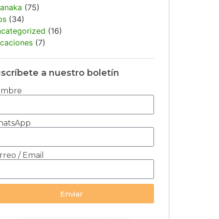
anaka
(75)
ps
(34)
categorized
(16)
caciones
(7)
scríbete a nuestro boletín
ombre
atsApp
rreo / Email
Enviar
ernative: