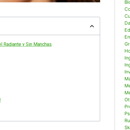
Bl
Co
Cu
Da
E
En
Gr
el Radiante y Sin Manchas
H
In
In
In
Ma
M
Me
Ot
!
Pr
Ps
Ru
Sk