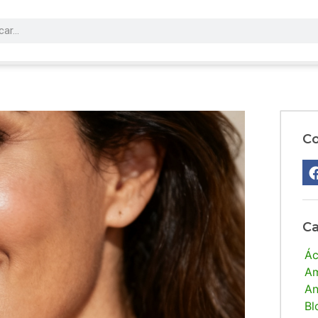
Co
Ca
Ác
Am
An
Bl