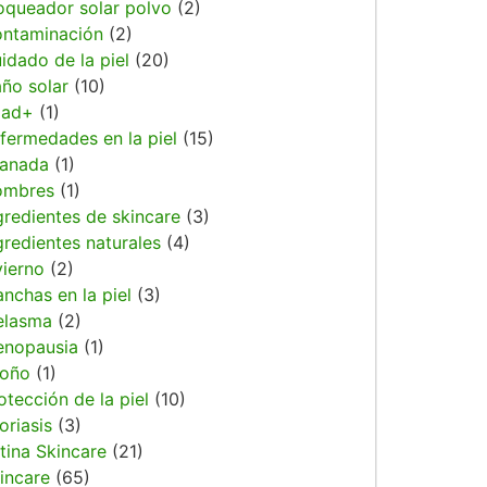
oqueador solar polvo
(2)
ntaminación
(2)
idado de la piel
(20)
ño solar
(10)
dad+
(1)
fermedades en la piel
(15)
anada
(1)
ombres
(1)
gredientes de skincare
(3)
gredientes naturales
(4)
vierno
(2)
nchas en la piel
(3)
elasma
(2)
nopausia
(1)
oño
(1)
otección de la piel
(10)
oriasis
(3)
tina Skincare
(21)
incare
(65)