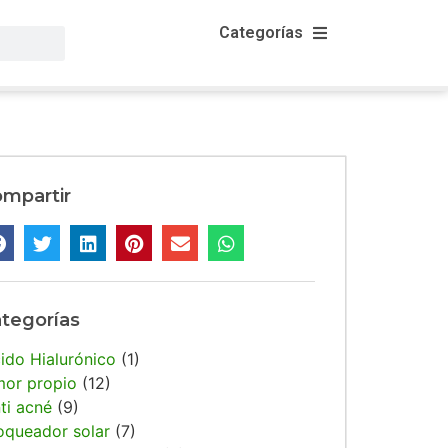
Categorías
mpartir
tegorías
ido Hialurónico
(1)
or propio
(12)
ti acné
(9)
oqueador solar
(7)