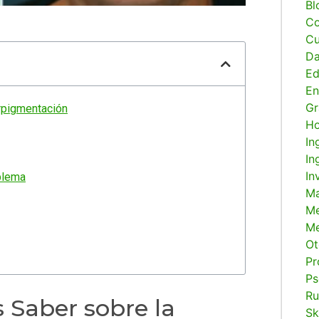
Bl
Co
Cu
Da
E
En
Gr
rpigmentación
H
In
In
In
blema
Ma
M
Me
Ot
Pr
Ps
Ru
 Saber sobre la
Sk