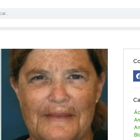
Co
Ca
Ác
Am
An
Bl