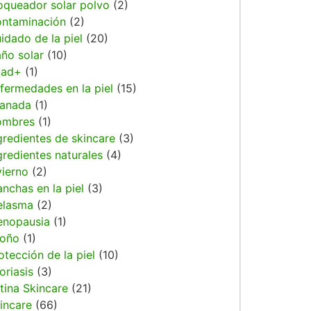
oqueador solar polvo
(2)
ntaminación
(2)
idado de la piel
(20)
ño solar
(10)
dad+
(1)
fermedades en la piel
(15)
anada
(1)
ombres
(1)
gredientes de skincare
(3)
gredientes naturales
(4)
vierno
(2)
nchas en la piel
(3)
elasma
(2)
nopausia
(1)
oño
(1)
otección de la piel
(10)
oriasis
(3)
tina Skincare
(21)
incare
(66)