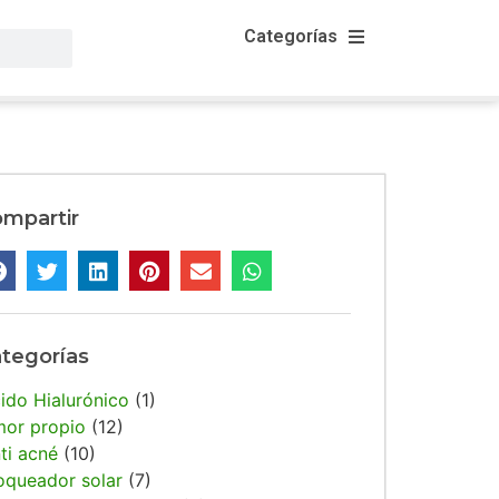
Categorías
mpartir
tegorías
ido Hialurónico
(1)
or propio
(12)
ti acné
(10)
oqueador solar
(7)