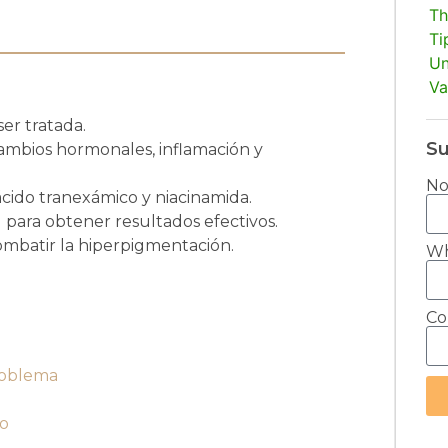
Th
Ti
Un
Va
er tratada.
Su
 cambios hormonales, inflamación y
N
ido tranexámico y niacinamida.
 para obtener resultados efectivos.
ombatir la hiperpigmentación.
Wh
Co
roblema
so
Alt