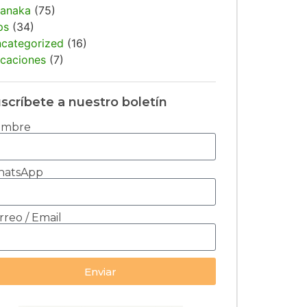
anaka
(75)
ps
(34)
categorized
(16)
caciones
(7)
scríbete a nuestro boletín
ombre
atsApp
rreo / Email
Enviar
ernative: